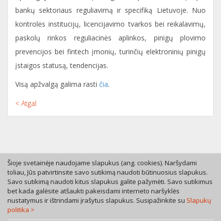
bankų sektoriaus reguliavimą ir specifiką Lietuvoje. Nuo
kontrolės institucijų, licencijavimo tvarkos bei reikalavimų,
paskolų rinkos reguliacinės aplinkos, pinigų plovimo
prevencijos bei fintech įmonių, turinčių elektroninių pinigų
įstaigos statusą, tendencijas.
Visą apžvalgą galima rasti
čia
.
< Atgal
Šioje svetainėje naudojame slapukus (ang. cookies). Naršydami
toliau, Jūs patvirtinsite savo sutikimą naudoti būtinuosius slapukus.
Savo sutikimą naudoti kitus slapukus galite pažymėti. Savo sutikimus
Tel. +370 46 246630
bet kada galėsite atšaukti pakeisdami interneto naršyklės
Mob. +370 616 53055
nustatymus ir ištrindami įrašytus slapukus. Susipažinkite su
Slapukų
politika >
Bokštų g. 12, LT-92125 Klaipėda
A. Rotundo g. 5, LT-01400 Vilnius