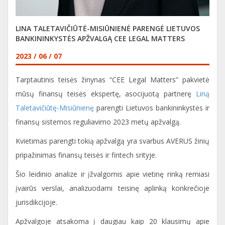
LINA TALETAVIČIŪTĖ-MISIŪNIENĖ PARENGĖ LIETUVOS
BANKININKYSTĖS APŽVALGĄ CEE LEGAL MATTERS
2023 / 06 / 07
Tarptautinis teisės žinynas “CEE Legal Matters” pakvietė
mūsų finansų teisės ekspertę, asocijuotą partnerę
Liną
Taletavičiūtę-Misiūnienę
parengti Lietuvos bankininkystės ir
finansų sistemos reguliavimo 2023 metų apžvalgą.
Kvietimas parengti tokią apžvalgą yra svarbus AVERUS žinių
pripažinimas finansų teisės ir fintech srityje.
Šio leidinio analize ir įžvalgomis apie vietinę rinką remiasi
įvairūs verslai, analizuodami teisinę aplinką konkrečioje
jurisdikcijoje.
Apžvalgoje atsakoma į daugiau kaip 20 klausimų apie