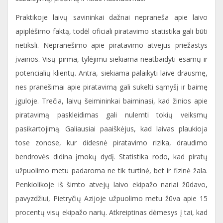
Praktikoje laivų savininkai dažnai nepraneša apie laivo
apiplėšimo faktą, todėl oficiali piratavimo statistika gali būti
netiksli. Nepranešimo apie piratavimo atvejus priežastys
įvairios. Visų pirma, tylėjimu siekiama neatbaidyti esamų ir
potencialių klientų. Antra, siekiama palaikyti laive drausmę,
nes pranešimai apie piratavimą gali sukelti sąmyšį ir baimę
įguloje. Trečia, laivų šeimininkai baiminasi, kad žinios apie
piratavimą paskleidimas gali nulemti tokių veiksmų
pasikartojimą. Galiausiai paaiškėjus, kad laivas plaukioja
tose zonose, kur didesnė piratavimo rizika, draudimo
bendrovės didina įmokų dydį. Statistika rodo, kad piratų
užpuolimo metu padaroma ne tik turtinė, bet ir fizinė žala.
Penkiolikoje iš šimto atvejų laivo ekipažo nariai žūdavo,
pavyzdžiui, Pietryčių Azijoje užpuolimo metu žūva apie 15
procentų visų ekipažo narių. Atkreiptinas dėmesys į tai, kad