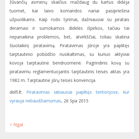
žūvančių asmenų skaičius maždaug du kartus didėja
tuomet, kai laivo komandos nariai pasipriešina
užpuolikams. Kaip rodo tyrimai, dažniausiai su piratais
deramasi ir sumokamos didelės išpirkos, tačiau tai
nepanaikina problemos, bet, atvirkščiai, toliau skatina
šiuolaikinį piratavimą. Piratavimas jūroje yra paplitęs
tarptautinio pobūdžio nusikaltimas, su kuriuo aktyviai
kovoja tarptautinė bendruomenė. Pagrindinis kovą su
piratavimu reglamentuojantis tarptautinis teisės aktas yra
1982 m. Tarptautinė jūrų teisės konvencija.
delfi.lt:
Piratavimas labiausiai paplitęs teritorijose, kur
vyrauja nebaudžiamumas
, 26 Spa 2015
< Atgal