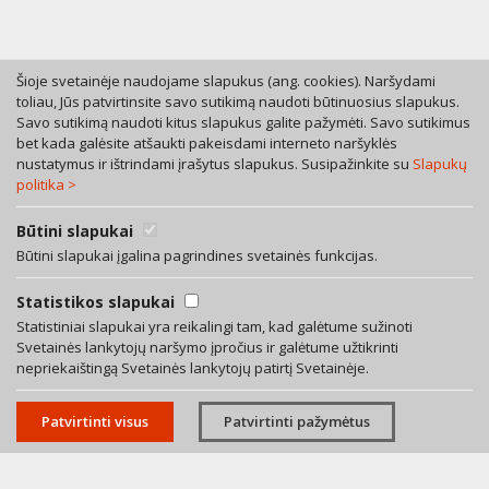
Šioje svetainėje naudojame slapukus (ang. cookies). Naršydami
toliau, Jūs patvirtinsite savo sutikimą naudoti būtinuosius slapukus.
Savo sutikimą naudoti kitus slapukus galite pažymėti. Savo sutikimus
Tel. +370 46 246630
bet kada galėsite atšaukti pakeisdami interneto naršyklės
Mob. +370 616 53055
nustatymus ir ištrindami įrašytus slapukus. Susipažinkite su
Slapukų
politika >
Bokštų g. 12, LT-92125 Klaipėda
A. Rotundo g. 5, LT-01400 Vilnius
Bendra teisinių paslaugų sutartis
Būtini slapukai
Privatumo politika
Būtini slapukai įgalina pagrindines svetainės funkcijas.
Facebook
Statistikos slapukai
LinkedIn
Statistiniai slapukai yra reikalingi tam, kad galėtume sužinoti
Svetainės lankytojų naršymo įpročius ir galėtume užtikrinti
El. paštas:
info@averus.lt
nepriekaištingą Svetainės lankytojų patirtį Svetainėje.
© 2026 Visos teisės saugomos. Advokatų profesinė bendrija AVERUS.
Patvirtinti visus
Patvirtinti pažymėtus