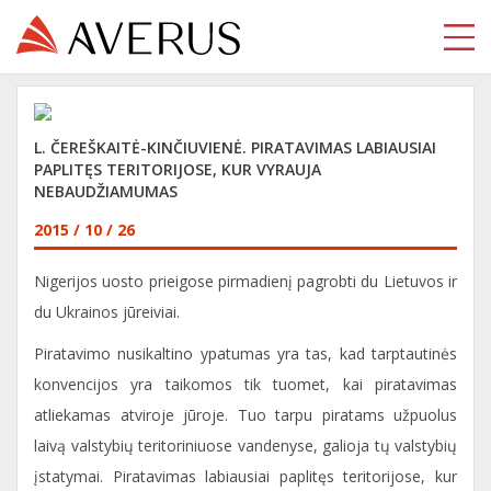
L. ČEREŠKAITĖ-KINČIUVIENĖ. PIRATAVIMAS LABIAUSIAI
PAPLITĘS TERITORIJOSE, KUR VYRAUJA
NEBAUDŽIAMUMAS
2015 / 10 / 26
Nigerijos uosto prieigose pirmadienį pagrobti du Lietuvos ir
du Ukrainos jūreiviai.
Piratavimo nusikaltino ypatumas yra tas, kad tarptautinės
konvencijos yra taikomos tik tuomet, kai piratavimas
atliekamas atviroje jūroje. Tuo tarpu piratams užpuolus
laivą valstybių teritoriniuose vandenyse, galioja tų valstybių
įstatymai. Piratavimas labiausiai paplitęs teritorijose, kur