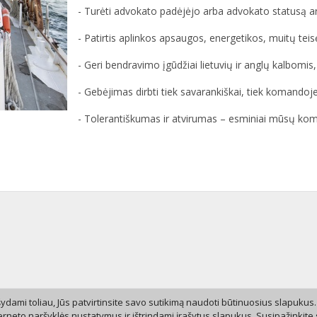
- Turėti advokato padėjėjo arba advokato statusą arba
- Patirtis aplinkos apsaugos, energetikos, muitų teis
- Geri bendravimo įgūdžiai lietuvių ir anglų kalbomis, 
- Gebėjimas dirbti tiek savarankiškai, tiek komandoje
- Tolerantiškumas ir atvirumas – esminiai mūsų koma
dami toliau, Jūs patvirtinsite savo sutikimą naudoti būtinuosius slapukus.
erneto naršyklės nustatymus ir ištrindami įrašytus slapukus. Susipažinkite