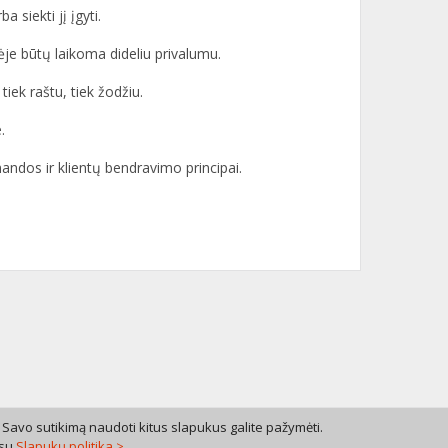
 siekti jį įgyti.
ėje būtų laikoma dideliu privalumu.
tiek raštu, tiek žodžiu.
.
ndos ir klientų bendravimo principai.
 Savo sutikimą naudoti kitus slapukus galite pažymėti.
 su
Slapukų politika >