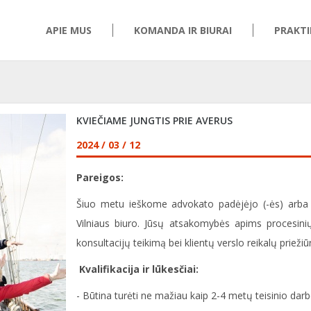
APIE MUS
KOMANDA IR BIURAI
PRAKTI
KVIEČIAME JUNGTIS PRIE AVERUS
2024 / 03 / 12
Pareigos:
Šiuo metu ieškome advokato padėjėjo (-ės) arba ad
Vilniaus biuro. Jūsų atsakomybės apims procesini
konsultacijų teikimą bei klientų verslo reikalų priežiū
Kvalifikacija ir lūkesčiai:
- Būtina turėti ne mažiau kaip 2-4 metų teisinio darbo