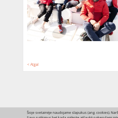
< Atgal
Šioje svetainėje naudojame slapukus (ang. cookies). Naršy
Savo sutikimus bet kada galėsite atšaukti pakeisdami int