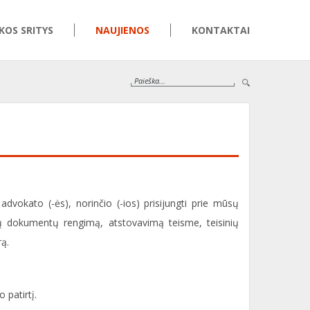
KOS SRITYS
NAUJIENOS
KONTAKTAI
vokato (-ės), norinčio (-ios) prisijungti prie mūsų
ų dokumentų rengimą, atstovavimą teisme, teisinių
rą.
 patirtį.